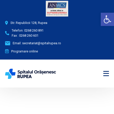
Deschide bara de unelte
Str. Republicii 128, Rupea
Telefon:
0268 260 891
Fax :
0268 260 601
Email:
secretariat@spitalrupea.ro
Programare online