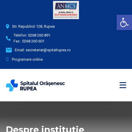
Deschide bara de unelte
Str. Republicii 128, Rupea
Telefon:
0268 260 891
Fax :
0268 260 601
Email:
secretariat@spitalrupea.ro
Programare online
Despre institutie