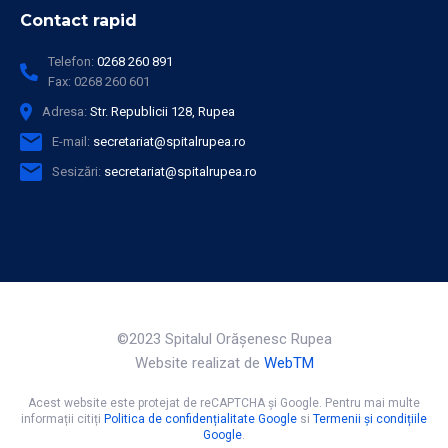
Contact rapid
Telefon:
0268 260 891
Fax:
0268 260 601
Adresa:
Str. Republicii 128, Rupea
E-mail:
secretariat@spitalrupea.ro
Sesizări:
secretariat@spitalrupea.ro
©2023 Spitalul Orăşenesc Rupea
Website realizat de
WebTM
Acest website este protejat de reCAPTCHA și Google. Pentru mai multe
informații citiți
Politica de confidențialitate Google
si
Termenii și condițiile
Google
.