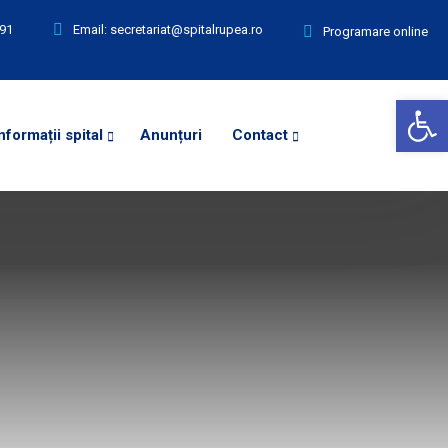
891
Email:
secretariat@spitalrupea.ro
Programare online
Deschide bara de unelte
nformații spital
Anunțuri
Contact