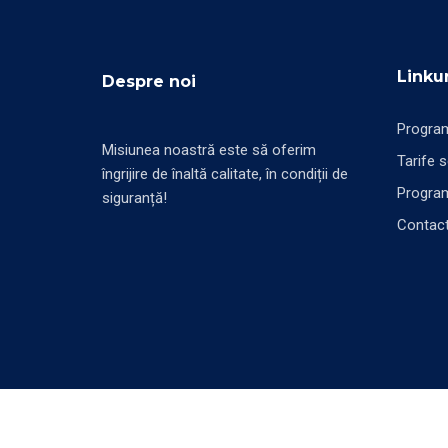
Linkur
Despre noi
Program
Misiunea noastră este să oferim
Tarife 
îngrijire de înaltă calitate, în condiții de
Program
siguranță!
Contac