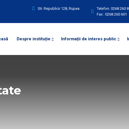
Str. Republicii 128, Rupea
Telefon:
0268 260 
Fax :
0268 260 601
casă
Despre instituție
Informații de interes public
I
tate