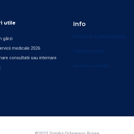
i utile
Info
Politică de confidențialitate
 gărzi
servicii medicale 2026
Politică cookies
are consultatii sau internare
Termeni și condiții
t
©2023 Spitalul Orăşenesc Rupea