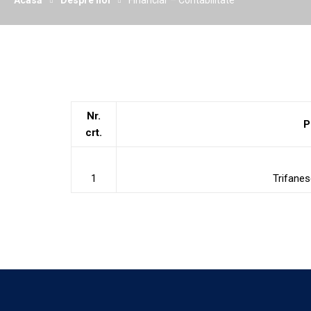
Acasă
Despre noi
Financiar – Contabilitate
Nr.
P
crt.
1
Trifanesc