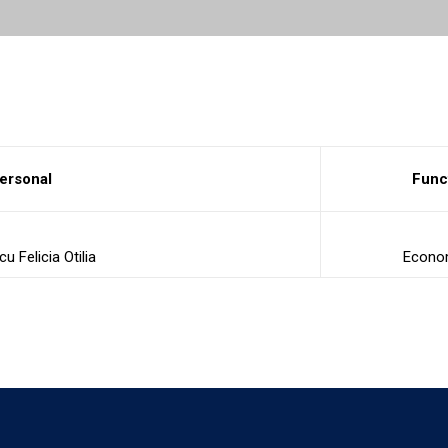
ersonal
Func
u Felicia Otilia
Econo